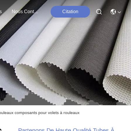
s
Nous Contacter
Citation
rouleaux composants pour volets à rouleaux
Partenons De Haute Qualité Tubes À