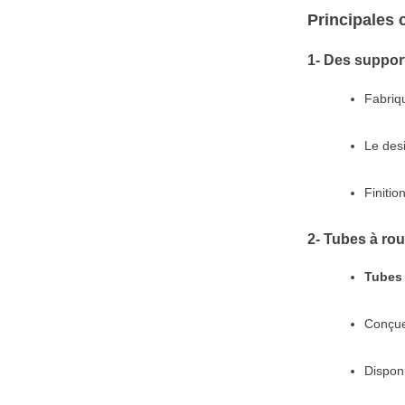
Principales 
1- Des suppor
Fabriqu
Le desi
Finitio
2- Tubes à ro
Tubes 
Conçue
Dispon