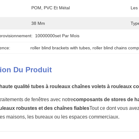
POM, PVC Et Métal
Les 
38 Mm
Type
provisionnement:
10000000set Par Mois
ence:
roller blind brackets with tubes
, 
roller blind chains com
ion Du Produit
haute qualité tubes à rouleaux chaînes volets à rouleaux c
raitements de fenêtres avec notre
composants de stores de ha
uleaux robustes et des chaînes fiables
Tout ce dont vous avez
les maisons, les bureaux ou les espaces commerciaux.