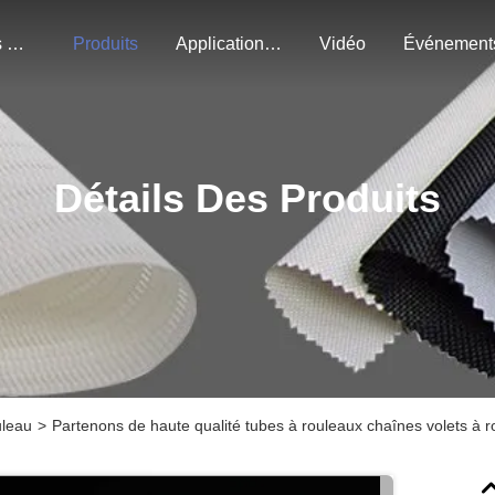
À Propos De Nous
Produits
Application Du Projet
Vidéo
Événement
Détails Des Produits
uleau
>
Partenons de haute qualité tubes à rouleaux chaînes volets à 