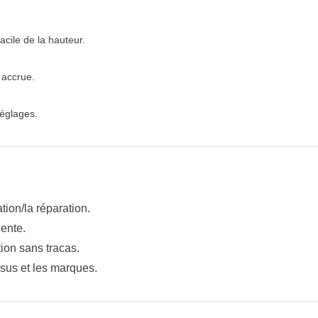
cile de la hauteur.
 accrue.
réglages.
ation/la réparation.
uente.
ion sans tracas.
issus et les marques.