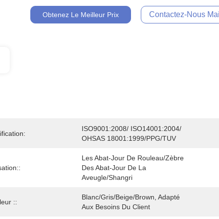
Contactez-Nous Mai
Obtenez Le Meilleur Prix
ISO9001:2008/ ISO14001:2004/ 
ification:
OHSAS 18001:1999/PPG/TUV
Les Abat-Jour De Rouleau/zèbre 
sation::
Des Abat-Jour De La 
Aveugle/Shangri
Blanc/gris/beige/Brown, Adapté 
eur ::
Aux Besoins Du Client