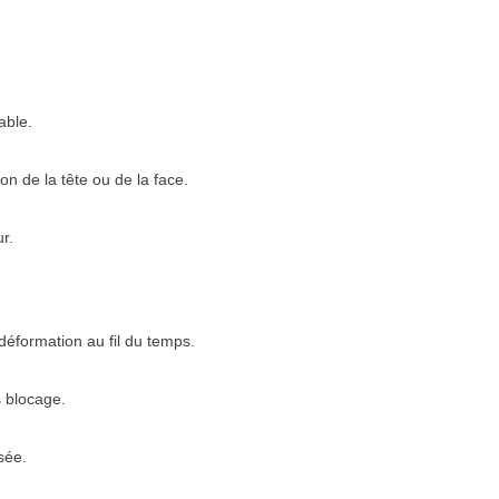
able.
on de la tête ou de la face.
ur.
déformation au fil du temps.
s blocage.
sée.