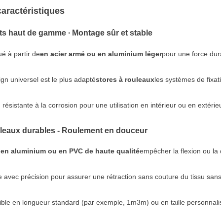
caractéristiques
ts haut de gamme ∙ Montage sûr et stable
é à partir de
en acier armé ou en aluminium léger
pour une force dur
gn universel est le plus adapté
stores à rouleaux
les systèmes de fixati
n résistante à la corrosion pour une utilisation en intérieur ou en extérie
uleaux durables - Roulement en douceur
en aluminium ou en PVC de haute qualité
empêcher la flexion ou la 
 avec précision pour assurer une rétraction sans couture du tissu san
ible en longueur standard (par exemple, 1m3m) ou en taille personnali