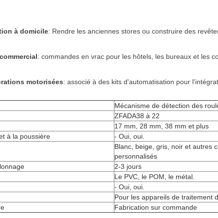
ation à domicile
: Rendre les anciennes stores ou construire des revêt
 commercial
: commandes en vrac pour les hôtels, les bureaux et les 
rations motorisées
: associé à des kits d'automatisation pour l'intégra
Mécanisme de détection des rou
ZFADA38 à 22
17 mm, 28 mm, 38 mm et plus
et à la poussière
- Oui, oui.
Blanc, beige, gris, noir et autres 
personnalisés
llonnage
2-3 jours
Le PVC, le POM, le métal.
- Oui, oui.
Pour les appareils de traitement
re
Fabrication sur commande