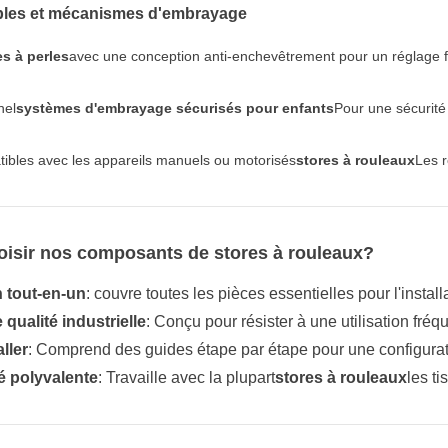
ables et mécanismes d'embrayage
s à perles
avec une conception anti-enchevêtrement pour un réglage fa
nel
systèmes d'embrayage sécurisés pour enfants
Pour une sécurité
ibles avec les appareils manuels ou motorisés
stores à rouleaux
Les 
oisir nos composants de stores à rouleaux?
 tout-en-un
: couvre toutes les pièces essentielles pour l'install
 qualité industrielle
: Conçu pour résister à une utilisation fréq
aller
: Comprend des guides étape par étape pour une configurat
é polyvalente
: Travaille avec la plupart
stores à rouleaux
les t