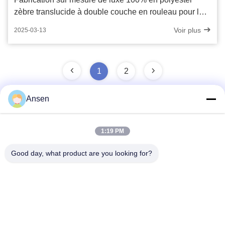
zèbre translucide à double couche en rouleau pour le
traitement des fenêtres
Voir plus
2025-03-13
1
2
Ansen
Contactez rapidement
1:19 PM
Good day, what product are you looking for?
Adresse
Section No.1098 centrale d'avenue de Jiannan, de pointe.
Zone, Chengdu, Chine.
Télégramme
86-28-8533-3329