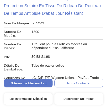
Protection Solaire En Tissu De Rideau De Rouleau
De Temps Antipluie D'abat-Jour Résistant
Sunetex
Nom De Marque:
Numéro De
1500
Modèle:
1 roulent pour les articles stockés ou
Nombre De
dépendent du tissu différent
Pièces:
$0.58-$1.98
Prix:
Détails De
Tube de papier solide
L'emballage:
LC, D/P, T/T, Western Union, , PayPal, Trade
Conditions De
Assurance
Paiement:
Obtenez Le Meilleur Prix
Nous Contacter
Les Informations Détaillées
Description Du Produit