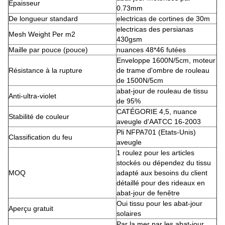
Épaisseur
0.73mm
De longueur standard
electricas de cortines de 30m
electricas des persianas
Mesh Weight Per m2
430gsm
Maille par pouce (pouce)
nuances 48*46 futées
Enveloppe 1600N/5cm, moteur
Résistance à la rupture
de trame d'ombre de rouleau
de 1500N/5cm
abat-jour de rouleau de tissu
Anti-ultra-violet
de 95%
CATÉGORIE 4,5, nuance
Stabilité de couleur
aveugle d'AATCC 16-2003
Pli NFPA701 (Etats-Unis)
Classification du feu
aveugle
1 roulez pour les articles
stockés ou dépendez du tissu
MOQ
adapté aux besoins du client
détaillé pour des rideaux en
abat-jour de fenêtre
Oui tissu pour les abat-jour
Aperçu gratuit
solaires
Par la mer par les abat-jour