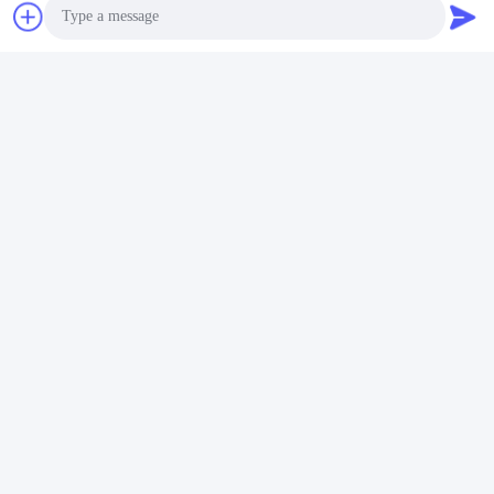
Photo
Video Call
Audio Call