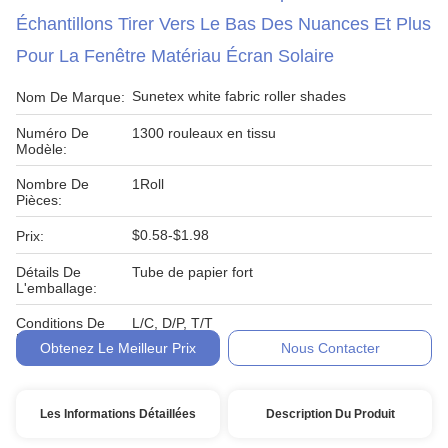
Échantillons Tirer Vers Le Bas Des Nuances Et Plus
Pour La Fenêtre Matériau Écran Solaire
Sunetex white fabric roller shades
Nom De Marque:
Numéro De
1300 rouleaux en tissu
Modèle:
Nombre De
1Roll
Pièces:
$0.58-$1.98
Prix:
Détails De
Tube de papier fort
L'emballage:
Conditions De
L/C, D/P, T/T
Paiement:
Obtenez Le Meilleur Prix
Nous Contacter
Les Informations Détaillées
Description Du Produit