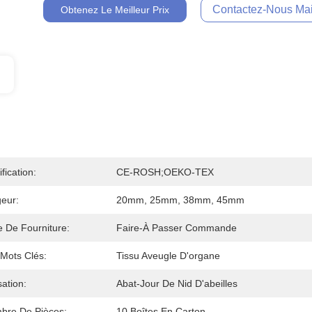
Contactez-Nous Mai
Obtenez Le Meilleur Prix
ification:
CE-ROSH;OEKO-TEX
eur:
20mm, 25mm, 38mm, 45mm
 De Fourniture:
Faire-À Passer Commande
Mots Clés:
Tissu Aveugle D'organe
isation:
Abat-Jour De Nid D'abeilles
bre De Pièces:
10 Boîtes En Carton