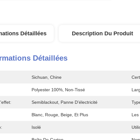
mations Détaillées
Description Du Produit
rmations Détaillées
Sichuan, Chine
Cert
Polyester 100%, Non-Tissé
Larg
effet:
Semiblackout, Panne D'électricité
Type
Blanc, Rouge, Beige, Et Plus
Les 
e:
Isolé
Util
Boîte De Carton
Nom