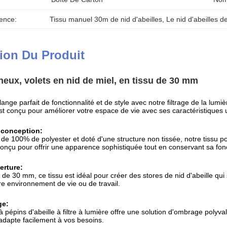
ence:
Tissu manuel 30m de nid d'abeilles
, 
Le nid d'abeilles de
ion Du Produit
ineux, volets en nid de miel, en tissu de 30 mm
nge parfait de fonctionnalité et de style avec notre filtrage de la lumiè
est conçu pour améliorer votre espace de vie avec ses caractéristiques
 conception:
 de 100% de polyester et doté d'une structure non tissée, notre tissu pour
nçu pour offrir une apparence sophistiquée tout en conservant sa fonct
erture:
de 30 mm, ce tissu est idéal pour créer des stores de nid d'abeille qui 
otre environnement de vie ou de travail.
ge:
 à pépins d'abeille à filtre à lumière offre une solution d'ombrage pol
s'adapte facilement à vos besoins.