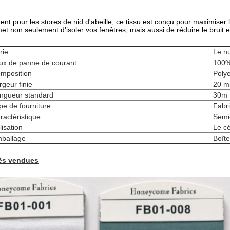
t pour les stores de nid d'abeille, ce tissu est conçu pour maximiser l'
met non seulement d'isoler vos fenêtres, mais aussi de réduire le bruit e
rie
Le n
ux de panne de courant
100%
mposition
Poly
rgeur finie
20 m
ngueur standard
30m
pe de fourniture
Fabr
ractéristique
Semi
lisation
Le cé
ballage
Boîte
rès vendues