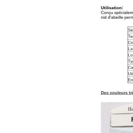
Utilisation:
Conçu spécialemen
nid d'abeille per
Sé
Ta
Co
La
Lo
Ty
Ca
Uti
Em
Des couleurs t