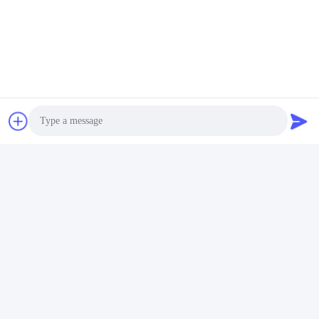
Photo
Video Call
Audio Call