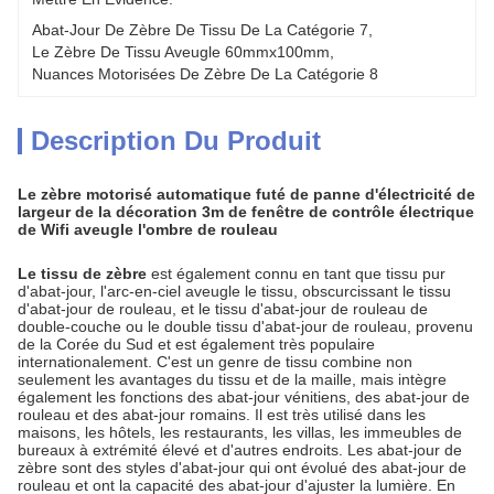
Abat-Jour De Zèbre De Tissu De La Catégorie 7
, 
Le Zèbre De Tissu Aveugle 60mmx100mm
, 
Nuances Motorisées De Zèbre De La Catégorie 8
Description Du Produit
Le zèbre motorisé automatique futé de panne d'électricité de
largeur de la décoration 3m de fenêtre de contrôle électrique
de Wifi aveugle l'ombre de rouleau
Le tissu de zèbre
est également connu en tant que tissu pur
d'abat-jour, l'arc-en-ciel aveugle le tissu, obscurcissant le tissu
d'abat-jour de rouleau, et le tissu d'abat-jour de rouleau de
double-
couche ou le double tissu d'abat-jour de rouleau
,
provenu
de
la
Corée du Sud et est également très populaire
internationalement. C'est
un genre de tissu
combine non
seulement les avantages du tissu et de
la
maille, mais intègre
également les fonctions des abat-jour vénitiens, des abat-jour de
rouleau et
des
abat-jour
romains
. Il est très utilisé dans les
maisons, les hôtels, les restaurants, les villas, les immeubles de
bureaux à extrémité élevé et d'autres endroits. Les abat-jour de
zèbre sont des styles d'abat-jour qui ont évolué des abat-jour de
rouleau et ont la capacité des abat-jour d'ajuster la lumière. En