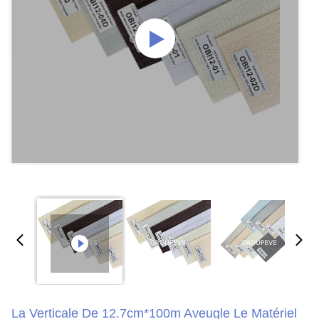
La Verticale De 12.7cm*100m Aveugle Le Matériel