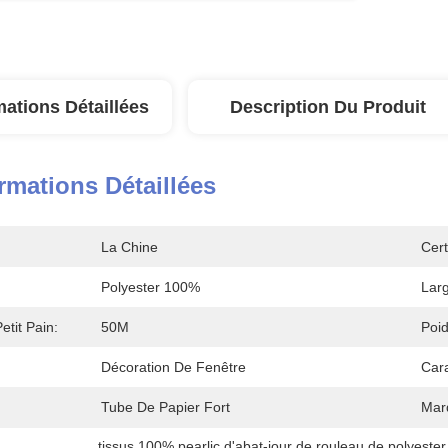
mations Détaillées
Description Du Produit
rmations Détaillées
La Chine
Cert
Polyester 100%
Larg
tit Pain:
50M
Poid
Décoration De Fenêtre
Cara
Tube De Papier Fort
Mar
tissus 100% pearlic d'abat-jour de rouleau de polyester