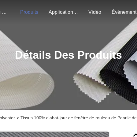
À Propos De Nous
Produits
Application Du Projet
Vidéo
Événement
Détails Des Produits
olyester
>
Tissus 100% d'abat-jour de fenêtre de rouleau de Pearlic d