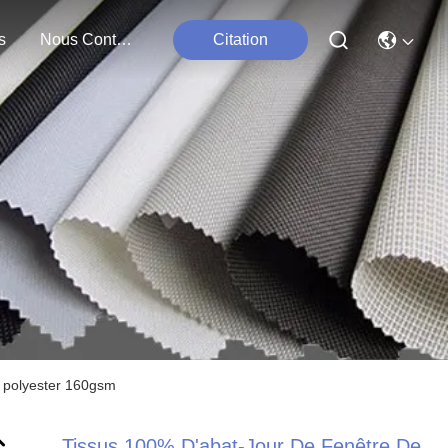
s
Nous Contacter
Citation
e polyester 160gsm
Tissus 100% D'abat-Jour De Fenêtre De