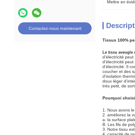
Mettre en évid
Descript
Contactez-nous maintenant
Tissus 100% pea
Le tissu aveugle
d'électricité peu
d'électricité peu
d'électricité. I
coucher et des s
d'isolation ther
doux léger d'inté
très petit, de sor
Pourquoi chois
1.
Nous avons le c
2. améliorez la v
a. la surface pla
B. Les fils de po
3. Notre tissu es
4.
capacité de pr