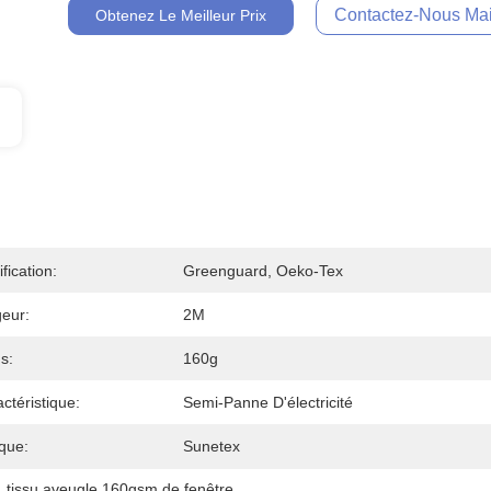
Contactez-Nous Mai
Obtenez Le Meilleur Prix
ification:
Greenguard, Oeko-Tex
eur:
2M
s:
160g
ctéristique:
Semi-Panne D'électricité
que:
Sunetex
, 
tissu aveugle 160gsm de fenêtre
, 