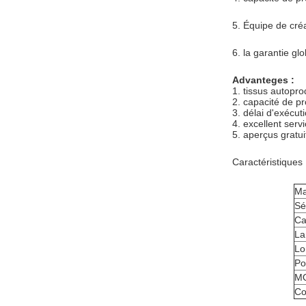
5. Équipe de cr
6.
la garantie glo
Advanteges :
1. tissus autopro
2. capacité de p
3. délai d'exécuti
4. excellent servi
5. aperçus gratui
Caractéristiques
Ma
Sé
Ca
La
Lo
Po
M
Co