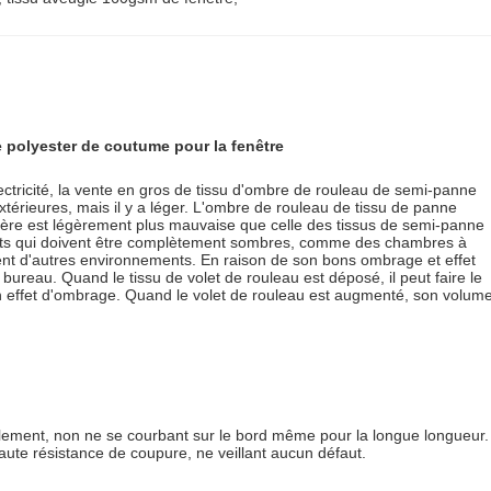
e polyester de coutume pour la fenêtre
ctricité, la vente en gros de tissu d'ombre de rouleau de
semi-
panne
extérieures, mais il y a léger. L'ombre de rouleau de tissu de panne
légère est légèrement plus mauvaise que celle des tissus de semi-panne
nements qui doivent être complètement sombres, comme des chambres à
ment d'autres environnements. En raison de son bons ombrage et effet
e bureau.
Quand le tissu de volet de rouleau est déposé, il peut faire le
 bon effet d'ombrage. Quand le volet de rouleau est augmenté, son volum
rellement, non ne se courbant sur le bord même pour la longue longueur.
aute résistance de coupure, ne veillant aucun défaut.