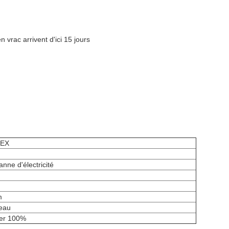
 vrac arrivent d'ici 15 jours
EX
nne d'électricité
m
leau
ter 100%