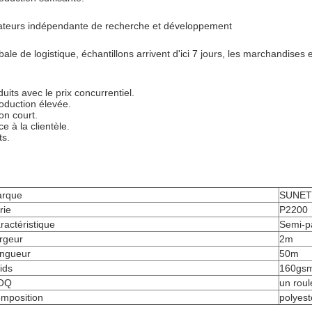
éateurs indépendante de recherche et développement
bale de logistique, échantillons arrivent d'ici 7 jours
, les marchandises en
duits avec le prix concurrentiel.
roduction élevée.
on court.
ce à la clientèle.
ts.
rque
SUNET
rie
P2200
ractéristique
Semi-pa
rgeur
2m
ngueur
50m
ids
160gs
OQ
un rou
mposition
polyes