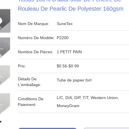
Rouleau De Pearlic De Polyester 160gsm
Nom De Marque:
SuneTex
Numéro De Modèle:
P2200
Nombre De Pièces:
1 PETIT PAIN
Prix:
$0.56-$0.99
Détails De
Tube de papier fort
L'emballage:
L/C, D/A, D/P, T/T, Western Union,
Conditions De
Paiement:
MoneyGram