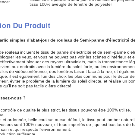
ence:
tissu 100% aveugle de fenêtre de polyester
ion Du Produit
rlic simples d'abat-jour de rouleau de Semi-panne d'électricité d
incluent le tissu de panne d'électricité et de
semi-
panne d'éle
 de rouleau
t bloquer les yeux, et vous ne pouvez pas voir les scènes d'intérieur et 
t effectivement bloquer des rayons ultraviolets, mais la transmittance 
l convient aux endroits avec la lumière du soleil forte, ou les environ
alles de vidéoconférence, des fenêtres faisant face à la rue, et égale
mique, il est également l'un des choix les plus communs pour le décor d
rieur, éviter le problème de la lumière du soleil directe, et réalise un
te qu'il ne soit pas facile d'être détecté.
issez-nous ?
ontrôle de qualité le plus strict, les tissus pouvons être 100% utilisé.
ue
te et ordonnée, belle couleur, aucun défaut, le tissu peut tomber natu
lyesters sont 100% nouveau, et tous importés de , qui est bas taux de h
t sain et qui respecte l'environnement.
oduction suffisante.