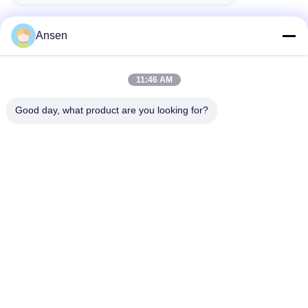
Ansen
Contactez rapidement
11:46 AM
Adresse
Good day, what product are you looking for?
Section No.1098 centrale d'avenue de Jiannan, de pointe.
Zone, Chengdu, Chine.
Télégramme
86-28-8533-3329
E-mail
info@groupeve.com