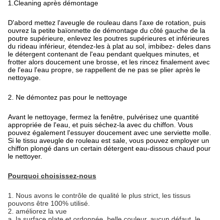
1.Cleaning après démontage
D'abord mettez l'aveugle de rouleau dans l'axe de rotation, puis
ouvrez la petite baïonnette de démontage du côté gauche de la
poutre supérieure, enlevez les poutres supérieures et inférieures
du rideau inférieur, étendez-les à plat au sol, imbibez- deles dans
le détergent contenant de l'eau pendant quelques minutes, et
frotter alors doucement une brosse, et les rincez finalement avec
de l'eau l'eau propre, se rappellent de ne pas se plier après le
nettoyage.
2. Ne démontez pas pour le nettoyage
Avant le nettoyage, fermez la fenêtre, pulvérisez une quantité
appropriée de l'eau, et puis séchez-la avec du chiffon. Vous
pouvez également l'essuyer doucement avec une serviette molle.
Si le tissu aveugle de rouleau est sale, vous pouvez employer un
chiffon plongé dans un certain détergent eau-dissous chaud pour
le nettoyer.
Pourquoi choisissez-nous
1.
Nous avons le contrôle de qualité le plus strict, les tissus
pouvons être 100% utilisé.
2. améliorez la vue
a. la surface plate et ordonnée, belle couleur, aucun défaut, le