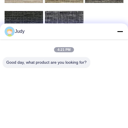
Judy
4:21 PM
Application
Good day, what product are you looking for?