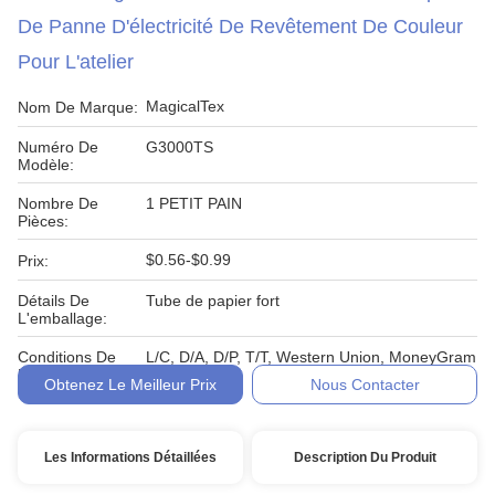
De Panne D'électricité De Revêtement De Couleur
Pour L'atelier
MagicalTex
Nom De Marque:
Numéro De
G3000TS
Modèle:
Nombre De
1 PETIT PAIN
Pièces:
$0.56-$0.99
Prix:
Détails De
Tube de papier fort
L'emballage:
Conditions De
L/C, D/A, D/P, T/T, Western Union, MoneyGram
Paiement:
Obtenez Le Meilleur Prix
Nous Contacter
Les Informations Détaillées
Description Du Produit