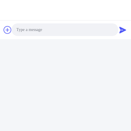
Photo
Video Call
Audio Call