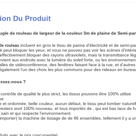
ion Du Produit
gle de rouleau de largeur de la couleur 3m de plaine de Semi-pann
incluent en gros le tissu de panne d'électricité et de
semi-
pa
de rouleau
té peut bloquer les yeux, et vous ne pouvez pas voir les scènes d'intéri
t effectivement bloquer des rayons ultraviolets, mais la transmittance 
l convient aux endroits avec la lumière du soleil forte, ou les environ
lles de vidéoconférence, des fenêtres faisant face à la rue, et d'autr
t également l'un des choix les plus communs pour des rideaux en burea
issez-nous ?
ontrôle de qualité le plus strict, les tissus pouvons être 100% utilisé.
ue
te et ordonnée, belle couleur, aucun défaut, le tissu peut tomber natu
lyesters sont 100% nouveau, et tous importés de , qui est bas taux de h
t sain et qui respecte l'environnement.
importer) la machine de tissage de de 86 ensembles, tellement il y a un
duits avec le prix concurrentiel.