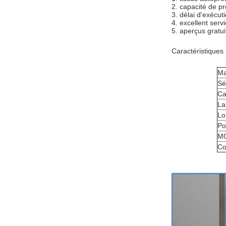
2. capacité de p
3. délai d'exécuti
4. excellent servi
5. aperçus gratui
Caractéristiques
Ma
Sé
Ca
La
Lo
Po
M
Co