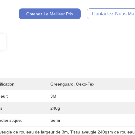
Contactez-Nous Mai
Obtenez Le Meilleur Prix
ification:
Greenguard, Oeko-Tex
eur:
3M
s:
240g
ctéristique:
Semi
aveugle de rouleau de largeur de 3m
, 
Tissu aveugle 240gsm de rouleau