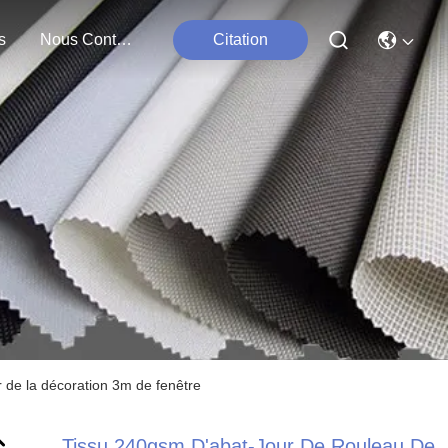
s
Nous Contacter
Citation
r de la décoration 3m de fenêtre
Tissu 240gsm D'abat-Jour De Rouleau De