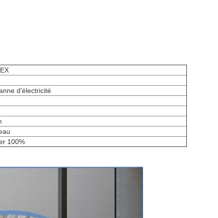
EX
nne d'électricité
m
leau
ter 100%