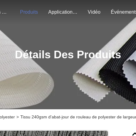
À Propos De Nous
Produits
Application Du Projet
Vidéo
Événement
Détails Des Produits
olyester
>
Tissu 240gsm d'abat-jour de rouleau de polyester de largeu