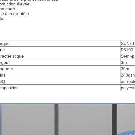
roduction élevée.
on court.
ce à la clientèle.
ts.
rque
SUNET
rie
P3100
ractéristique
Semi-pa
rgeur
3m
ngueur
30m
ids
240gs
OQ
un rou
mposition
polyes