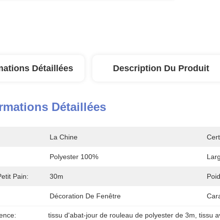
mations Détaillées
Description Du Produit
rmations Détaillées
La Chine
Cert
Polyester 100%
Larg
tit Pain:
30m
Poid
Décoration De Fenêtre
Cara
ence:
tissu d'abat-jour de rouleau de polyester de 3m
, 
tissu 