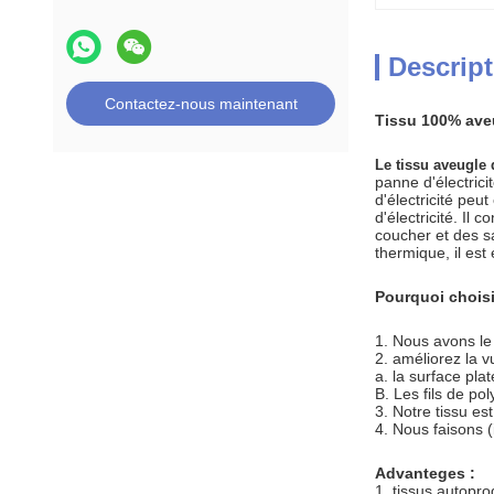
Descript
Contactez-nous maintenant
Tissu 100% aveu
Le tissu aveugle 
panne d'électrici
d'électricité peu
d'électricité. I
coucher et des sa
thermique, il es
Pourquoi chois
1.
Nous avons le c
2. améliorez la v
a. la surface pla
B. Les fils de po
3. Notre tissu es
4. Nous faisons (
Advanteges :
1. tissus autopro