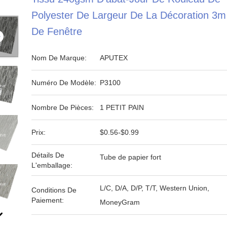
Polyester De Largeur De La Décoration 3m
De Fenêtre
Nom De Marque:
APUTEX
Numéro De Modèle:
P3100
Nombre De Pièces:
1 PETIT PAIN
Prix:
$0.56-$0.99
Détails De
Tube de papier fort
L'emballage:
L/C, D/A, D/P, T/T, Western Union,
Conditions De
Paiement:
MoneyGram