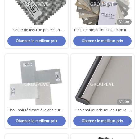
Vidéo
sergé de tissu de protection
Tissu de protection solaire en fibre
solaire de fibre de verre de
de verre pour stores extérieurs
Obtenez le meilleur prix
Obtenez le meilleur prix
0.75mm Polyeste tissant 2x2
étanches au vent
Vidéo
Tissu noir résistant à la chaleur de
Les abat-jour de rouleau roulent
fibre de verre de protection solaire
le tissu de protection solaire de
Obtenez le meilleur prix
Obtenez le meilleur prix
de fibre de verre de PVC 40% de
fibre de verre résistant à la
60%
chaleur