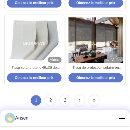
Obtenez le meilleur prix
Obtenez le meilleur prix
Blinds extérieurs
la fibre de verre 530GSM
Vidéo
Vidéo
Tissu solaire blanc 49x36 de
Tissu de protection solaire en
protection solaire de polyester de
polyester 750GSM avec ouverture
Obtenez le meilleur prix
Obtenez le meilleur prix
l'écran 29% de la franchise 5% »
à 1% pour stores extérieurs
1
2
3
Ansen