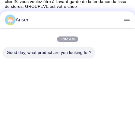
clientSi vous voulez être à l'avant-garde de la tendance du tissu
de stores, GROUPEVE est votre choix.
Ansen
Contactez rapidement
8:02 AM
Good day, what product are you looking for?
Adresse
Section No.1098 centrale d'avenue de Jiannan, de pointe.
Zone, Chengdu, Chine.
Télégramme
86-28-8533-3329
E-mail
info@groupeve.com